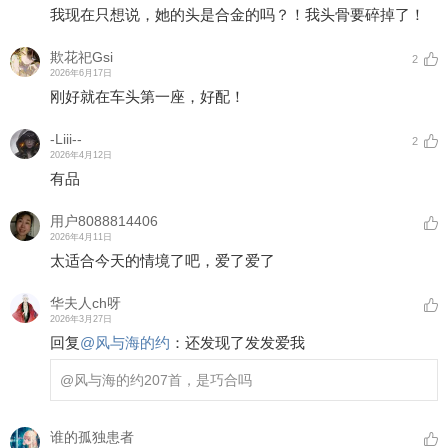
我现在只想说，她的头是合金的吗？！我头骨要碎掉了！
欺花祀Gsi
2
2026年6月17日
刚好就在车头第一座，好配！
-Liii--
2
2026年4月12日
有品
用户8088814406
2026年4月11日
太适合今天的情境了吧，爱了爱了
华夫人ch呀
2026年3月27日
回复
@
风与海的约
：
还发现了发发爱我
@风与海的约
207首，是巧合吗
谁的孤独患者