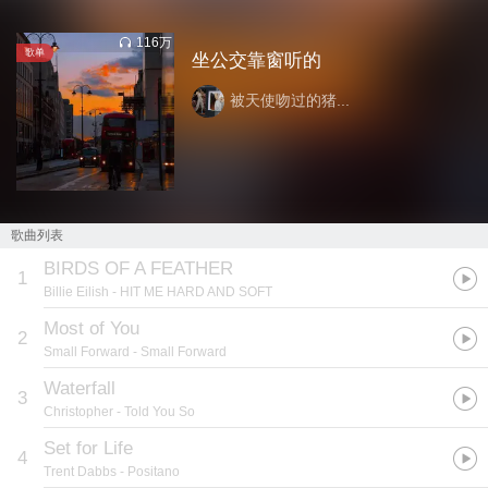
116万
歌单
坐公交靠窗听的
被天使吻过的猪...
歌曲列表
BIRDS OF A FEATHER
1
Billie Eilish
- HIT ME HARD AND SOFT
Most of You
2
Small Forward
- Small Forward
Waterfall
3
Christopher
- Told You So
Set for Life
4
Trent Dabbs
- Positano