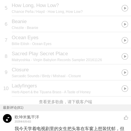
How Long, How Low?
5
Chance Peña / Hayd
- How Long, How Low?
Beanie
6
Chezile
- Beanie
Ocean Eyes
7
Billie Eilish
- Ocean Eyes
Sacred Play Secret Place
8
Matryoshka
- Virgin Babylon Records Sampler 20161126
Closure
9
Sarcastic Sounds / Birdy / Mishaal
- Closure
Ladyfingers
10
Herb Alpert & the Tijuana Brass
- A Taste of Honey
查看更多歌曲，请下载客户端
最新评论(81)
欧坤米氮平洋
2026年8月4日
我今天学着电视剧里的女生把头靠在车窗上想装忧郁，但