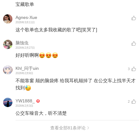
宝藏歌单
Agnes-Xue
2026年3月11日
这个歌单也太多我收藏的歌了吧
[笑哭了]
脑蚀虫
2026年2月27日
好好听啊啊
Khl_问于uin
3
2026年2月9日
不能靠窗 颠的脑袋疼 给我耳机颠掉了 在公交车上找半天才
找到
YW1888_
2
2026年2月3日
公交车噪音大，听不清楚
查看全部
81
条评论