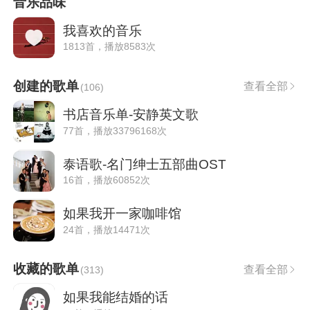
音乐品味
我喜欢的音乐
1813首，播放8583次
创建的歌单
查看全部
(
106
)
书店音乐单-安静英文歌
77首，播放33796168次
泰语歌-名门绅士五部曲OST
16首，播放60852次
如果我开一家咖啡馆
24首，播放14471次
收藏的歌单
查看全部
(
313
)
如果我能结婚的话