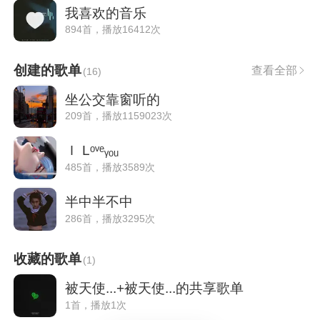
我喜欢的音乐
894首，播放16412次
创建的歌单
查看全部
(
16
)
坐公交靠窗听的
209首，播放1159023次
Ｉ Lᵒᵛᵉᵧₒᵤ
485首，播放3589次
半中半不中
286首，播放3295次
收藏的歌单
(
1
)
被天使...+被天使...的共享歌单
1首，播放1次