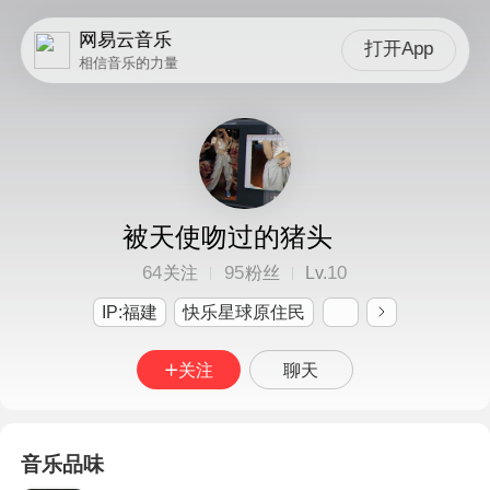
网易云音乐
打开App
相信音乐的力量
被天使吻过的猪头
64
95
10
关注
粉丝
Lv.
IP:福建
快乐星球原住民
关注
聊天
音乐品味