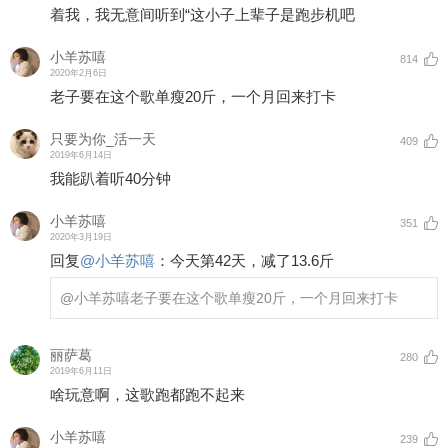
着我，我无意间听到“这小子上辈子是跑步机吧
小羊苏嘻
814
2020年2月6日
老子要在这个歌单瘦20斤，一个月回来打卡
只要为你_活一天
409
2019年6月14日
我能趴着听40分钟
小羊苏嘻
351
2020年3月19日
回复
@
小羊苏嘻
：
今天第42天，减了13.6斤
@小羊苏嘻
老子要在这个歌单瘦20斤，一个月回来打卡
丽萨葛
280
2019年6月11日
啥玩意啊，这歌跑都跑不起来
小羊苏嘻
239