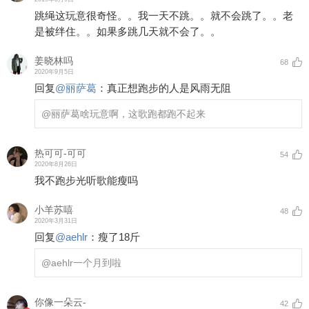
跳绳这玩意很奇怪。。我一天不跳。。就不会跳了。。老
是被绊住。。如果多跳几天就不会了。。
姜晓林吗
68
2020年9月5日
回复
@
丽萨葛
：
真正想跑步的人是风雨无阻
@丽萨葛
啥玩意啊，这歌跑都跑不起来
热可可-可可
54
2020年8月26日
我不跑步光听歌能瘦吗
小羊苏嘻
48
2020年3月31日
回复
@
aehlr
：
瘦了18斤
@aehlr
一个月到啦
你像一朵云-
42