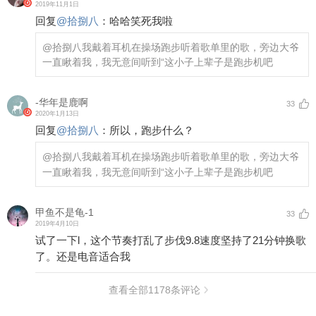
2019年11月1日
回复
@
拾捌八
：
哈哈笑死我啦
@拾捌八
我戴着耳机在操场跑步听着歌单里的歌，旁边大爷
一直瞅着我，我无意间听到“这小子上辈子是跑步机吧
-华年是鹿啊
33
2020年1月13日
回复
@
拾捌八
：
所以，跑步什么？
@拾捌八
我戴着耳机在操场跑步听着歌单里的歌，旁边大爷
一直瞅着我，我无意间听到“这小子上辈子是跑步机吧
甲鱼不是龟-1
33
2019年4月10日
试了一下l，这个节奏打乱了步伐9.8速度坚持了21分钟换歌
了。还是电音适合我
查看全部
1178
条评论