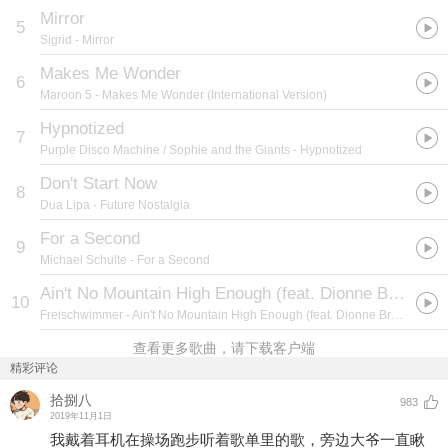
Mirror
5
Sigrid
- Mirror
Makes Me Wonder
6
Maroon 5
- Makes Me Wonder (International Version)
Hypnotized
7
Purple Disco Machine / Sophie and the Giants
- Hypnotized
Don't Start Now
8
Dua Lipa
- Future Nostalgia
For a Second
9
Michael Schulte
- For a Second
Ain't No Mountain High Enough (feat. Dionne Bromfiel) [Radio Edit]
10
Freischwimmer
- Ain't No Mountain High Enough (feat. Dionne Bromfiel) [Remixes]
查看更多歌曲，请下载客户端
精彩评论
拾捌八
983
2019年11月1日
我戴着耳机在操场跑步听着歌单里的歌，旁边大爷一直瞅