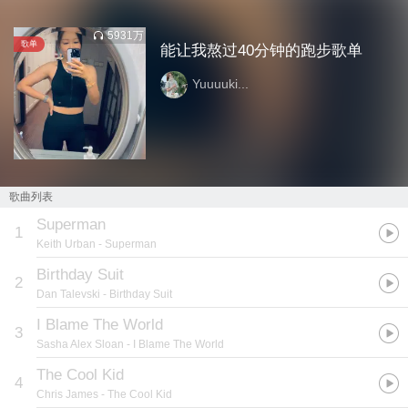
5931万
歌单
能让我熬过40分钟的跑步歌单
Yuuuuki...
歌曲列表
Superman
1
Keith Urban
- Superman
Birthday Suit
2
Dan Talevski
- Birthday Suit
I Blame The World
3
Sasha Alex Sloan
- I Blame The World
The Cool Kid
4
Chris James
- The Cool Kid