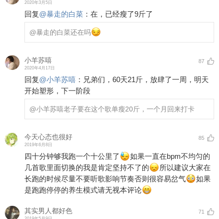
2020年3月5日
回复
@
暴走的白菜
：
在，已经瘦了9斤了
@暴走的白菜
还在吗
小羊苏嘻
87
2020年4月17日
回复
@
小羊苏嘻
：
兄弟们，60天21斤，放肆了一周，明天
开始塑形，下一阶段
@小羊苏嘻
老子要在这个歌单瘦20斤，一个月回来打卡
今天心态也很好
85
2019年6月8日
四十分钟够我跑一个十公里了
如果一直在bpm不均匀的
几首歌里面切换的我是肯定坚持不了的
所以建议大家在
长跑的时候尽量不要听歌影响节奏否则很容易岔气
如果
是跑跑停停的养生模式请无视本评论
其实男人都好色
71
2019年5月9日