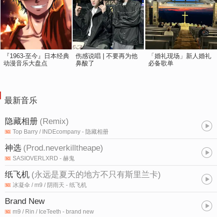
『1963-至今』日本经典
伤感说唱 | 不要再为他
「婚礼现场」新人婚礼
动漫音乐大盘点
鼻酸了
必备歌单
最新音乐
隐藏相册
(
Remix
)
Top Barry / INDEcompany
- 隐藏相册
神选
(
Prod.neverkilltheape
)
SASIOVERLXRD
- 赫鬼
纸飞机
(
永远是夏天的地方不只有斯里兰卡
)
冰凝伞 / m9 / 阴雨天
- 纸飞机
Brand New
m9 / Rin / IceTeeth
- brand new