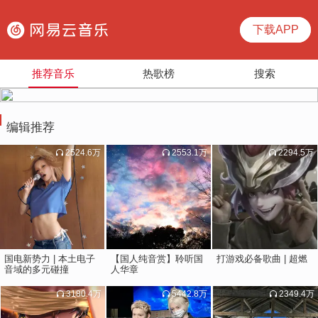
下载APP
推荐音乐
热歌榜
搜索
编辑推荐
2524.6万
2553.1万
2294.5万
国电新势力 | 本土电子
【国人纯音赏】聆听国
打游戏必备歌曲 | 超燃
音域的多元碰撞
人华章
3180.4万
5442.8万
2349.4万