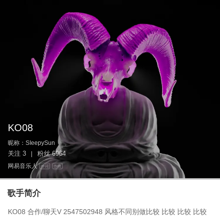
KO08
昵称：
SIeepySun
关注
3
粉丝
6964
|
网易音乐人
作词
作曲
歌手简介
KO08 合作/聊天V 2547502948 风格不同别做比较 比较 比较 比较