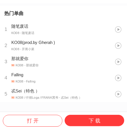
热门单曲
随笔废话
1
KO08
- 随笔废话
KO08(prod.by Gherah )
2
KO08
- 开胃小菜
那就爱你
3
KO08
- 那就爱你
Falling
4
KO08
- Falling
忒Sei（特色 ）
5
KO08 / 仟禧Loga / FRANK黑爷
- 忒Sei（特色 ）
打 开
下 载