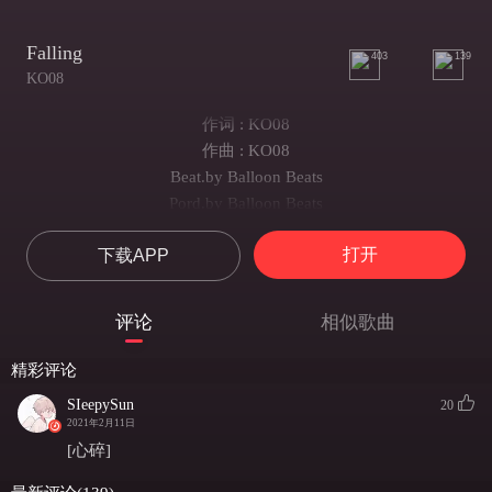
Falling
403
139
KO08
作词 : KO08
作曲 : KO08
Beat.by Balloon Beats
Pord.by Balloon Beats
HOOK
打开
下载APP
当我睡醒 太阳逐渐falling
你的背影 和地板上的倒影
我已确定 当爱情变为泡影
评论
相似歌曲
靠近 你表情 你声音 变得 无聊
I DONT KNOW BABY 为什么你要后退
精彩评论
没什么给你 那就心给你OK
SIeepySun
20
verse1
2021年2月11日
你说你要 rock star rapper star pop star
[心碎]
我努力去拼