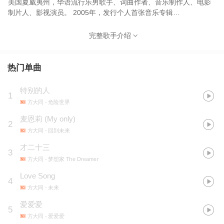
美国夏威夷州，华语流行乐男歌手、词曲作者、音乐制作人、电影
制片人、影视演员。 2005年，发行个人首张音乐专辑
《SoulBoy》。2006年，凭借音乐专辑《爱爱爱》获得关注。2007
年，发行被视为其巅峰之作的音乐专辑《未来》，凭借该专辑获得
完整歌手介绍
新城国语力颁奖礼“新城国语力男歌手奖”，并首次提名台湾金曲奖
“最佳国语男歌手奖”。2008年，在音乐专辑《橙月》中开始创作更
简单上口的音乐。2009年，在叱咤乐坛流行榜颁奖典礼上同时获得
热门单曲
“叱咤乐坛男歌手金奖”和“叱咤乐坛唱作人金奖”。2010年，凭借翻唱
专辑《可啦思刻》获得第14届全球华语榜中榜“香港地区最佳男歌手
特别的人
1
奖”，其演唱的歌曲《三人游》获得第32届十大中文金曲“优秀流行
方大同
- 危险世界
国语歌曲奖”；同年，出演个人首部电影《恋爱通告》。 2011年，
登上中央电视台春节联欢晚会的舞台；同年，发行复古风格的音乐
麦恩莉
(
My only
)
2
专辑《15》，该专辑获得叱咤乐坛流行榜颁奖典礼“至尊唱片奖”。
方大同
- 回到未来
2012年，发行音乐专辑《回到未来》。2016年，成立个人音乐厂牌
才二十三
“赋音乐”，并发行个人专辑《JTW 西游记》，凭借该专辑获得第28
3
届台湾金曲奖“最佳国语男歌手奖”。2018年，获得第25届东方风云
方大同
- 梦想家 The Dreamer
榜“港台地区最佳男歌手奖”和“港台地区最佳创作歌手奖”。2020年，
Love Song
4
发行专辑《宅这 Home Sweet Home》。2021年，任爱情电影《指
方大同
- 未来
引》的制片人。2024年，发行音乐专辑《梦想家》。 2025年2月21
日早晨，方大同去世，年仅41岁。
爱爱爱
5
方大同
- 爱爱爱