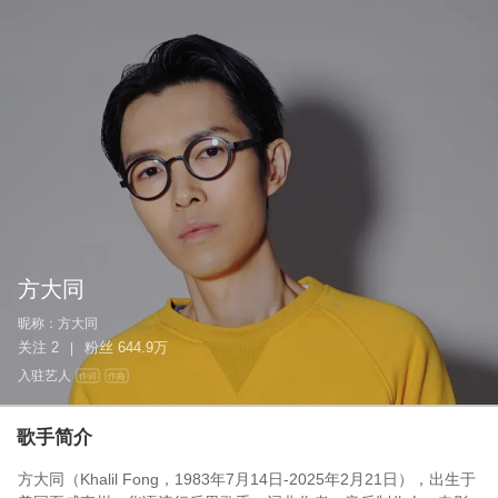
方大同
昵称：
方大同
关注
2
粉丝
644.9万
|
入驻艺人
作词
作曲
歌手简介
方大同（Khalil Fong，1983年7月14日-2025年2月21日），出生于