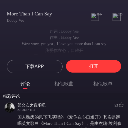
More Than I Can Say
999+
203
Bobby Vee
作词 : Bobby Vee
作曲 : Bobby Vee
Wow wow, yea yea，I love you more than I can say
我爱你在心，口难开
I'll love you twice as much tomorrow
我对你的爱一天胜一天
打开
下载APP
Oh, love you more than I can say
我爱你在心，口难开
wow wow, yea yea， I'll miss you every single day
评论
相似歌曲
相似歌单
我每一天都在思念着你
Why must my life be filled with sorrow ?
精彩评论
为什么我的人生必须充满着悲伤 ?
Oh, love you more than I can say
邵义安之音乐吧
93
我爱你在心，口难开
2016年2月15日
Ah, don't you know I need you so ?
国人熟悉的凤飞飞演唱的《爱你在心口难开》其实是翻
难道你不知道我是多么的需要你 ?
唱英文歌曲《More Than I Can Say》，是由杰瑞·埃利森
Oh tell me please I gotta know !