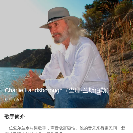
Charlie Landsborough
（查理·兰斯伯勒）
粉丝
7.6万
歌手简介
一位爱尔兰乡村男歌手，声音极富磁性。他的音乐来得更民间，叙