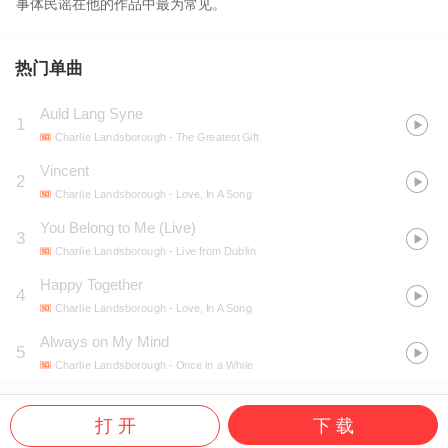
事体民谣在他的作品中最为常见。
热门单曲
Auld Lang Syne
1
Charlie Landsborough
- The Greatest Gift
Vincent
2
Charlie Landsborough
- Love, In A Song
You Belong to Me (Live)
3
Charlie Landsborough
- Live from Dublin
Happy Together
4
Charlie Landsborough
- Love, In A Song
Always on My Mind
5
Charlie Landsborough
- Once in a While
打 开
下 载