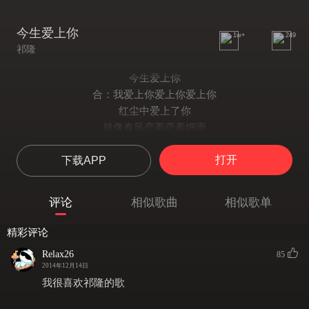
今生爱上你
1w+
249
祁隆
今生爱上你
合：我爱上你爱上你爱上你
红尘中爱上了你
就像春风恋着恋着细雨
合：我爱上你爱上你爱上你
打开
下载APP
期盼能和你长相依
风风雨雨一辈子和你在一起
男：是那个美丽的相遇
评论
相似歌曲
相似歌单
春风轻抚弄着细雨
从此把你放在心底
精彩评论
爱的世界只有我和你
Relax26
85
女：我和你相爱在一起
2014年12月14日
缘分注定着我和你
我很喜欢祁隆的歌
轻轻把你捧在手心