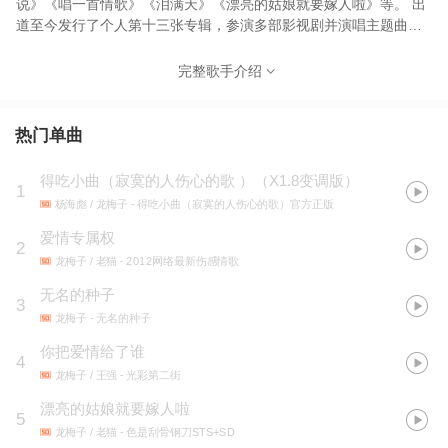
说》《唱一首情歌》《泪满天》《漂亮的姑娘就要嫁人啦》等。 出
道至今发行了个人第十三张专辑，参演多部影视剧并演唱主题曲插
曲等。受邀为黄渤、小宋佳等主演电影《冰之下》演唱宣传曲《都
说》；为高希希导演，黄子韬、古力娜扎、何润东主演的电影《游
完整歌手介绍
戏规则》演唱插曲《醉忆今宵》并饰演“白光”。曾担任《星光大道》
及《快乐男声》评委。凭借同名电视剧主题曲《下辈子做你的女
人》获得中国原创十大流行音乐金曲金奖。在洛杉矶举行音乐《想
热门单曲
你啦》及专辑发布会并被获聘美国华人联合总会艺术总监；专辑
《榜样》获得中国HIFI盛典最受欢迎专辑奖；作为嘉宾参与央视
得吃小曲（寂寞的人伤心的歌 ）（X1.8变调版）
1
《唱响新时代》《唱给你听》《星光大道》《天天把歌唱》《中华
杨海彪 / 龙梅子
- 得吃小曲（寂寞的人伤心的歌）官方正版
情》《中国节拍》《开门大吉》等栏目。 2019首发单曲《都说》在
短视频平台播放上千亿次，引发千万人参与使用，抖音DOU听榜第
爱情专属权
2
一，百度华语热门女歌手第一，酷狗音乐160万粉丝。
龙梅子 / 老猫
- 2012网络最新伤感情歌
无名的种子
3
龙梅子
- 无名的种子
你把爱情给了谁
4
龙梅子 / 王强
- 光彩第二街
漂亮的姑娘就要嫁人啦
5
龙梅子 / 老猫
- 色是刮骨钢刀STS+SD