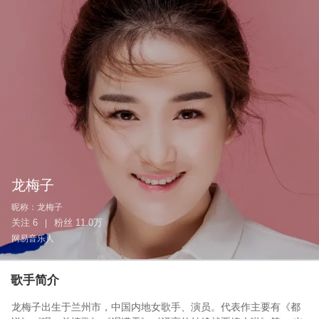
龙梅子
昵称：
龙梅子
关注
6
粉丝
11.0万
|
网易音乐人
歌手简介
龙梅子出生于兰州市，中国内地女歌手、演员。代表作主要有《都