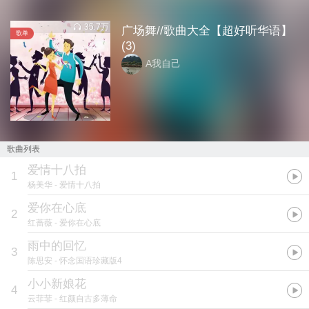
35.7万
广场舞//歌曲大全【超好听华语】
歌单
(3)
A我自己
歌曲列表
爱情十八拍
1
杨美华
- 爱情十八拍
爱你在心底
2
红蔷薇
- 爱你在心底
雨中的回忆
3
陈思安
- 怀念国语珍藏版4
小小新娘花
4
云菲菲
- 红颜自古多薄命