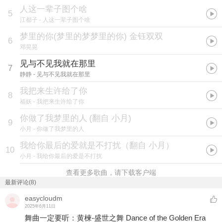
人这一辈子图个啥
5
江都子
- 人这一辈子图个啥
梦里的你(梦里的梦梦里的你) 金钰双双
6
邓晃晃
见与不见我就在那里
7
静静
- 见与不见我就在那里
我把来生许给了你
8
福妖
- 我把来生许给了你
你做了我梦里的人
(
翻自 小月
)
9
小月
- 你做了我梦里的人
我给你最后的爱就是不打扰（翻自 小月）
10
小月
- 我给你最后的爱是不打扰
查看更多歌曲，请下载客户端
最新评论(8)
easycloudm
2025年6月11日
舞曲一定要听：黄楝-盛世之舞 Dance of the Golden Era