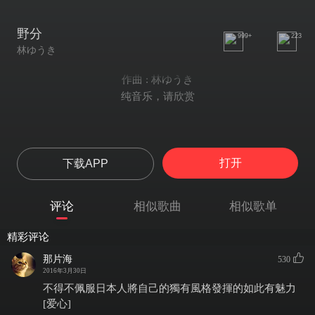
野分
999+
223
林ゆうき
作曲 : 林ゆうき
纯音乐，请欣赏
打开
下载APP
评论
相似歌曲
相似歌单
精彩评论
那片海
530
2016年3月30日
不得不佩服日本人將自己的獨有風格發揮的如此有魅力
[爱心]