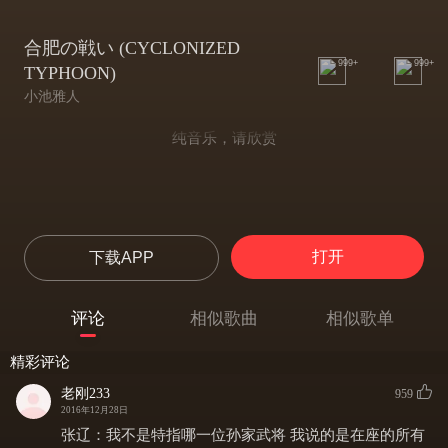
合肥の戦い (CYCLONIZED
999+
999+
TYPHOON)
小池雅人
纯音乐，请欣赏
打开
下载APP
评论
相似歌曲
相似歌单
精彩评论
老刚233
959
2016年12月28日
张辽：我不是特指哪一位孙家武将 我说的是在座的所有