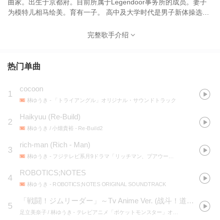
曲家。出生于京都府。目前所属于Legendoor事务所的成员。妻子
为模特儿相马绘美。育有一子。 高中及大学时代是男子新体操选
手。普遍来说，新体操的乐曲是配合体操的动作，再找人进行编
曲。多年来，碍于制作预算有限、无法传达完整的感觉以及编曲人
完整歌手介绍
等诸多原因，促使林开始尝试自行为新体操编曲。当时他把做好的
曲子，以一首5000日圆的价钱卖给学弟妹们作为外快，却意外地受
到好评。在编曲的期间也逐渐有了“如何才能创作出这样风格的曲
热门单曲
子？”的想法，同时对音乐的世界产生兴趣，于是存钱购买较正式的
器材，并且向熟悉该领域的人讨教。大学毕业后经由老师介绍，成
cocoon
1
为知名DJ小林秀雄的弟子，学习基本的音乐制作，成为真正的音乐
林ゆうき
- 「トライアングル」オリジナル・サウンドトラック
制作人。但只过了半年，小林就为追求更好的成就，而去了旧金
山。 在2009年受到泽野弘之邀请参与日剧三角迷踪的配乐制作。
Haikyuu (Re-Build)
2
林ゆうき / 小畑貴裕
- Re-Build2
rich-man
(
Rich - Man
)
3
林ゆうき
- フジテレビ系月9ドラマ「リッチマン、プアウーマン」オリジナルサウンドトラック
ROBOTICS;NOTES
4
林ゆうき
- ROBOTICS;NOTES ORIGINAL SOUNDTRACK
「戦闘！ジムリーダー」～Tv Anime Ver.
(
战斗！道馆馆主
)
5
足立美奈子 / 林ゆうき
- テレビアニメ「ポケットモンスター」オリジナル・サウンドトラック