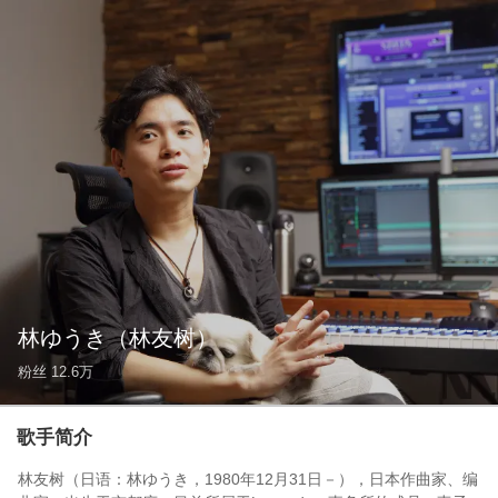
林ゆうき
（林友树）
粉丝
12.6万
歌手简介
林友树（日语：林ゆうき，1980年12月31日－），日本作曲家、编