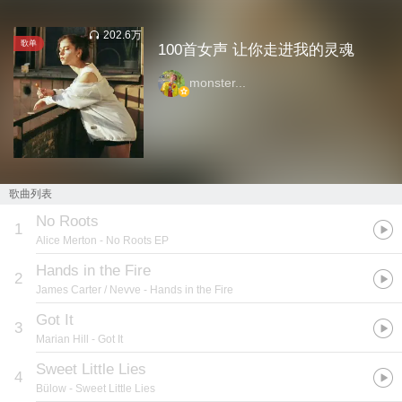
202.6万
歌单
100首女声 让你走进我的灵魂
monster...
歌曲列表
No Roots
1
Alice Merton
- No Roots EP
Hands in the Fire
2
James Carter / Nevve
- Hands in the Fire
Got It
3
Marian Hill
- Got It
Sweet Little Lies
4
Bülow
- Sweet Little Lies