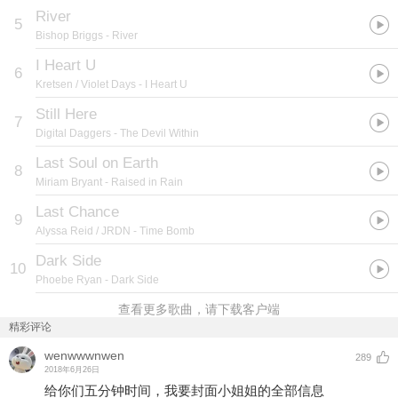
River
5
Bishop Briggs
- River
I Heart U
6
Kretsen / Violet Days
- I Heart U
Still Here
7
Digital Daggers
- The Devil Within
Last Soul on Earth
8
Miriam Bryant
- Raised in Rain
Last Chance
9
Alyssa Reid / JRDN
- Time Bomb
Dark Side
10
Phoebe Ryan
- Dark Side
查看更多歌曲，请下载客户端
精彩评论
wenwwwnwen
289
2018年6月26日
给你们五分钟时间，我要封面小姐姐的全部信息