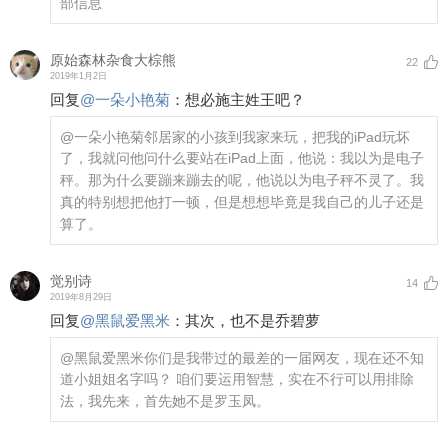
部信息
原始森林杂食大棕熊
22
2019年1月2日
回复
@
一朵小艳菊
：
想必施主姓王吧？
@一朵小艳菊
邻居家的小孩到我家来玩，把我的iPad玩坏
了，我就问他问什么要站在iPad上面，他说：我以为是电子
秤。那为什么要蹦来蹦去的呢，他说以为电子秤不灵了。我
真的特别想把他打一顿，但是想想毕竟是我自己的儿子还是
算了。
觉别诗
14
2019年8月29日
回复
@
黑鼠爱黑米
：
其次，也不是乔碧萝
@黑鼠爱黑米
你们是我带过的最差的一届网友，现在还不知
道小姐姐名字吗？ 咱们要运用智慧，实在不行可以用排除
法，我先来，首先她不是罗玉凤。