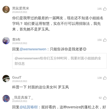
黑鼠爱黑米
195
2018年6月26日
你们是我带过的最差的一届网友，现在还不知道小姐姐名
字吗？ 咱们要运用智慧，实在不行可以用排除法，我先
来，首先她不是罗玉凤。
查li布
156
2018年6月26日
回复
@
wenwwwnwen
：
只能告诉你是我老婆😌
@wenwwwnwen
给你们五分钟时间，我要封面小姐姐的全
部信息
GoulT
138
2018年6月26日
科普一下 封面的这位美女叫 罗玉凤
_我是真服了_
92
2018年6月26日
回复
@
梽賀椿樹
：
挺好看的，这种oversize的蓬松上衣，好