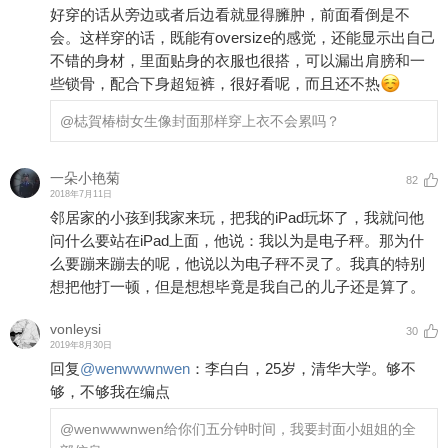
好穿的话从旁边或者后边看就显得臃肿，前面看倒是不
会。这样穿的话，既能有oversize的感觉，还能显示出自己
不错的身材，里面贴身的衣服也很搭，可以漏出肩膀和一
些锁骨，配合下身超短裤，很好看呢，而且还不热
@梽賀椿樹
女生像封面那样穿上衣不会累吗？
一朵小艳菊
82
2018年7月11日
邻居家的小孩到我家来玩，把我的iPad玩坏了，我就问他
问什么要站在iPad上面，他说：我以为是电子秤。那为什
么要蹦来蹦去的呢，他说以为电子秤不灵了。我真的特别
想把他打一顿，但是想想毕竟是我自己的儿子还是算了。
vonleysi
30
2019年8月30日
回复
@
wenwwwnwen
：
李白白，25岁，清华大学。够不
够，不够我在编点
@wenwwwnwen
给你们五分钟时间，我要封面小姐姐的全