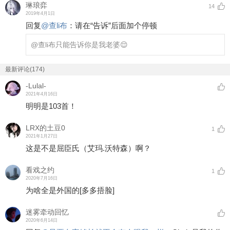
琳琅弈
14
2019年4月1日
回复
@
查li布
：
请在“告诉”后面加个停顿
@查li布
只能告诉你是我老婆😌
最新评论(174)
-Lulal-
2021年4月16日
明明是103首！
LRX的土豆0
1
2021年1月27日
这是不是屈臣氏（艾玛.沃特森）啊？
看戏之约
1
2020年7月16日
为啥全是外国的
[多多捂脸]
迷雾牵动回忆
2020年6月14日