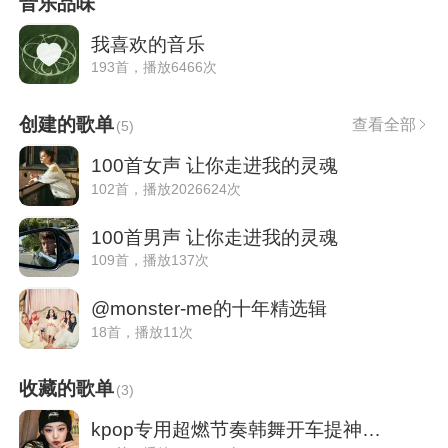
音乐品味
我喜欢的音乐
193首，播放6466次
创建的歌单
查看全部
(
5
)
100首女声 让你走进我的灵魂
102首，播放2026624次
100首男声 让你走进我的灵魂
109首，播放137次
@monster-me的十年精选辑
18首，播放11次
收藏的歌单
(
3
)
kpop专用超燃节奏韩舞开车提神醒脑(女团篇)