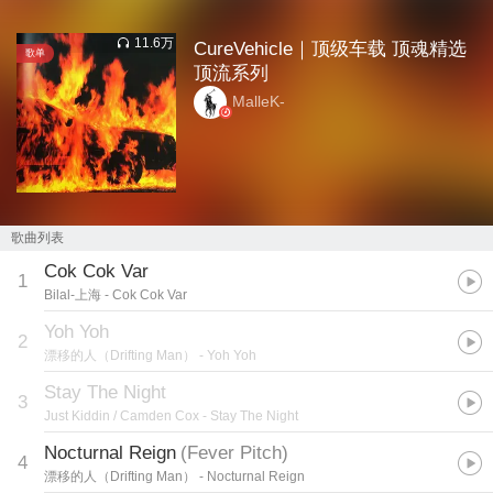
11.6万
CureVehicle｜顶级车载 顶魂精选
歌单
顶流系列
MalleK-
歌曲列表
Cok Cok Var
1
Bilal-上海
- Cok Cok Var
Yoh Yoh
2
漂移的人（Drifting Man）
- Yoh Yoh
Stay The Night
3
Just Kiddin / Camden Cox
- Stay The Night
Nocturnal Reign
(
Fever Pitch
)
4
漂移的人（Drifting Man）
- Nocturnal Reign