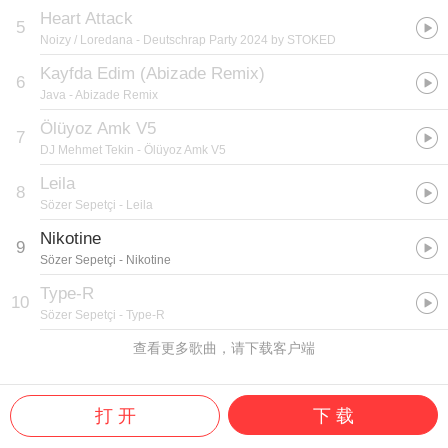
Heart Attack
5
Noizy / Loredana
- Deutschrap Party 2024 by STOKED
Kayfda Edim (Abizade Remix)
6
Java
- Abizade Remix
Ölüyoz Amk V5
7
DJ Mehmet Tekin
- Ölüyoz Amk V5
Leila
8
Sözer Sepetçi
- Leila
Nikotine
9
Sözer Sepetçi
- Nikotine
Type-R
10
Sözer Sepetçi
- Type-R
查看更多歌曲，请下载客户端
打 开
下 载