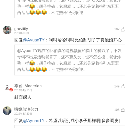
毛一样
，胡子拉碴，衣服就……还老是穿着拖鞋东逛逛
西逛逛
，不过照样很受欢迎。
graviiity
182
2019年1月8日
回复
@
AyuanTY
：
呵呵哈哈呵呵比伯刮胡子了真他娘开心
@AyuanTY
现在的比伯真的是视颜值如粪土的糙汉了，不发
专辑不出席活动就算了，还不剪头发，也不怎么梳，就像炸
毛一样
，胡子拉碴，衣服就……还老是穿着拖鞋东逛逛
西逛逛
，不过照样很受欢迎。
霉君_Moderian
149
2017年4月15日
封面感人
唠姚加油努力
106
2019年3月20日
回复
@
AyuanTY
：
希望以后别成小李子那样啊
[多多调皮]