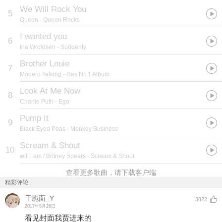
We Will Rock You
5
Queen
- Queen Rocks
I wanted you
6
Ina Wroldsen
- Suddenly
Brother Louie
7
Modern Talking
- Das Nr. 1 Album
Look At Me Now
8
Charlie Puth
- Ego
Pump It
9
Black Eyed Peas
- Monkey Business
Scream & Shout
10
will.i.am / Britney Spears
- Scream & Shout
查看更多歌曲，请下载客户端
精彩评论
干脆面_Y
3822
2017年5月26日
看见封面我贾进来的