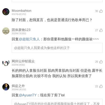
Moombahton
30
2017年4月15日
除了封面，恕我直言，也就是普通流行热歌单而已？
固体废物123
27
2019年7月30日
回复
@
超能只鱼人
：
那你需要和他颜值一样的颜值诶~~~
@超能只鱼人
我要成为像他这样的汉子
网抑云抑郁观众
26
2020年3月8日
长的帅的人拿脸当封面 肌肉男拿肌肉当封面 但是他 露半长
脸露部分肌肉 比较不符合 我的认知 所以我来侦查了
焗盆之外
22
2019年1月10日
回复
@
AyuanTY
：
现在剪了剪了lol
@AyuanTY
现在的比伯真的是视颜值如粪土的糙汉了，不发