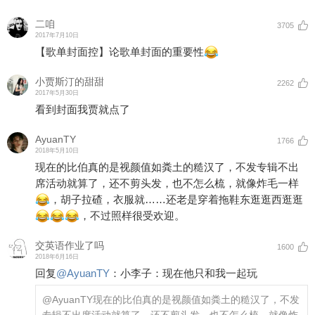
二咱
3705
2017年7月10日
【歌单封面控】论歌单封面的重要性
小贾斯汀的甜甜
2262
2017年5月30日
看到封面我贾就点了
AyuanTY
1766
2018年5月10日
现在的比伯真的是视颜值如粪土的糙汉了，不发专辑不出
席活动就算了，还不剪头发，也不怎么梳，就像炸毛一样
，胡子拉碴，衣服就……还老是穿着拖鞋东逛逛西逛逛
，不过照样很受欢迎。
交英语作业了吗
1600
2018年6月16日
回复
@
AyuanTY
：
小李子：现在他只和我一起玩
@AyuanTY
现在的比伯真的是视颜值如粪土的糙汉了，不发
专辑不出席活动就算了，还不剪头发，也不怎么梳，就像炸