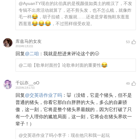
@AyuanTY
现在的比伯真的是视颜值如粪土的糙汉了，不发
专辑不出席活动就算了，还不剪头发，也不怎么梳，就像炸
毛一样
，胡子拉碴，衣服就……还老是穿着拖鞋东逛逛
西逛逛
，不过照样很受欢迎。
库兹马的女友
53
2019年1月2日
回复
@
二咱
：
我就是想进来评论这个的🌝
@二咱
【歌单封面控】论歌单封面的重要性
千以亦__oO
49
2020年2月17日
回复
@
交英语作业了吗
：
🐷（没错，它是个猪头，但不是
普通的猪头，你看它那白白胖胖的大头，多么的自豪骄
傲，这一刻，它将是整个猪头界最靓的，因为它打破了只
有一个人理你的尴尬局面，这一刻，它将会在猪头界吹一
辈子！）
@交英语作业了吗
小李子：现在他只和我一起玩