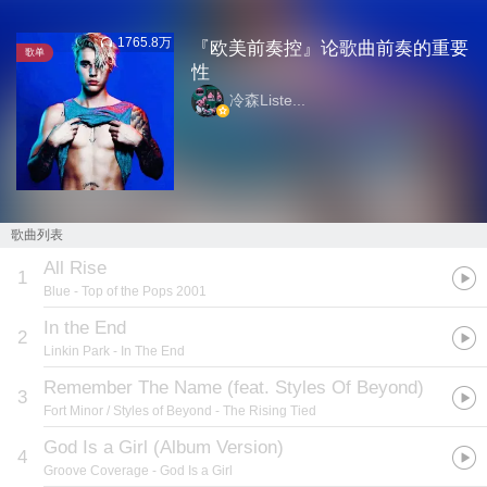
1765.8万
『欧美前奏控』论歌曲前奏的重要
歌单
性
冷森Liste...
歌曲列表
All Rise
1
Blue
- Top of the Pops 2001
In the End
2
Linkin Park
- In The End
Remember The Name (feat. Styles Of Beyond)
3
Fort Minor / Styles of Beyond
- The Rising Tied
God Is a Girl (Album Version)
4
Groove Coverage
- God Is a Girl