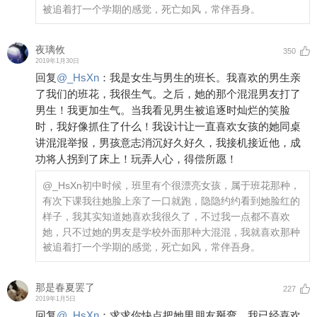
被追着打一个学期的感觉，死亡如风，常伴吾身。
夜璃攸
350
2019年1月30日
回复
@
_HsXn
：
我是女生与男生的班长。我喜欢的男生亲
了我们的班花，我很生气。之后，她的那个混混男友打了
男生！我更加生气。当我看见男生被追逐时灿烂的笑脸
时，我好像抓住了什么！我设计让一直喜欢女孩的她同桌
讲混混举报，男孩意志消沉好久好久，我接机接近他，成
功将人拐到了床上！玩弄人心，得偿所愿！
@_HsXn
初中时候，班里有个很漂亮女孩，属于班花那种，
有次下课我往她脸上亲了一口就跑，隐隐约约看到她脸红的
样子，我其实知道她喜欢我很久了，不过我一点都不喜欢
她，只不过她的男友是学校外面那种大混混，我就喜欢那种
被追着打一个学期的感觉，死亡如风，常伴吾身。
那是春夏罢了
227
2019年1月5日
回复
@
_HsXn
：
求求你快点把她男朋友掰弯，我已经喜欢