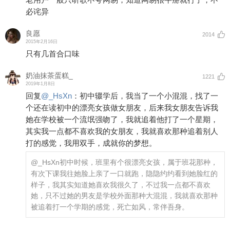
必诧异
良愿
2014
2015年2月16日
只有几首合口味
奶油抹茶蛋糕_
1221
2019年1月8日
回复
@
_HsXn
：
初中辍学后，我当了一个小混混，找了一
个还在读初中的漂亮女孩做女朋友，后来我女朋友告诉我
她在学校被一个流氓强吻了，我就追着他打了一个星期，
其实我一点都不喜欢我的女朋友，我就喜欢那种追着别人
打的感觉，我用双手，成就你的梦想。
@_HsXn
初中时候，班里有个很漂亮女孩，属于班花那种，
有次下课我往她脸上亲了一口就跑，隐隐约约看到她脸红的
样子，我其实知道她喜欢我很久了，不过我一点都不喜欢
她，只不过她的男友是学校外面那种大混混，我就喜欢那种
被追着打一个学期的感觉，死亡如风，常伴吾身。