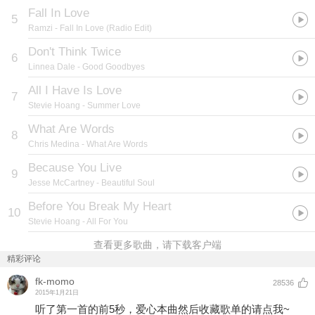
Fall In Love
5
Ramzi
- Fall In Love (Radio Edit)
Don't Think Twice
6
Linnea Dale
- Good Goodbyes
All I Have Is Love
7
Stevie Hoang
- Summer Love
What Are Words
8
Chris Medina
- What Are Words
Because You Live
9
Jesse McCartney
- Beautiful Soul
Before You Break My Heart
10
Stevie Hoang
- All For You
查看更多歌曲，请下载客户端
精彩评论
fk-momo
28536
2015年1月21日
听了第一首的前5秒，爱心本曲然后收藏歌单的请点我~