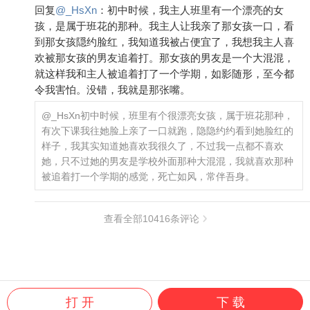
回复
@
_HsXn
：
初中时候，我主人班里有一个漂亮的女
孩，是属于班花的那种。我主人让我亲了那女孩一口，看
到那女孩隠约脸红，我知道我被占便宜了，我想我主人喜
欢被那女孩的男友追着打。那女孩的男友是一个大混混，
就这样我和主人被追着打了一个学期，如影随形，至今都
令我害怕。没错，我就是那张嘴。
@_HsXn
初中时候，班里有个很漂亮女孩，属于班花那种，
有次下课我往她脸上亲了一口就跑，隐隐约约看到她脸红的
样子，我其实知道她喜欢我很久了，不过我一点都不喜欢
她，只不过她的男友是学校外面那种大混混，我就喜欢那种
被追着打一个学期的感觉，死亡如风，常伴吾身。
查看全部
10416
条评论
打 开
下 载