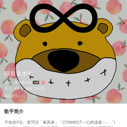
阿良良木健
昵称：
阿良良木健
关注
169
粉丝
10.0万
|
网易音乐人
作词
作曲
歌手简介
不知名P主。曾写过「春风来」「CONNECT～心的连接～」「I