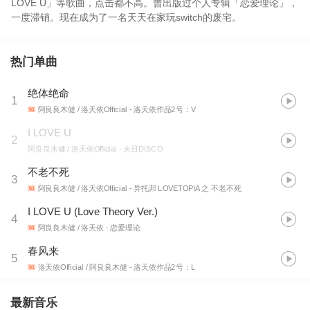
LOVE U」等歌曲，点击都不高。曾出版过个人专辑「恋爱理论」，
一度滞销。现在成为了一名天天在家玩switch的废宅。
热门单曲
绝体绝命
1
阿良良木健 / 洛天依Official
- 洛天依作品2号：V
I LOVE U
2
阿良良木健 / 洛天依Official
- 末日DISCO
不老不死
3
阿良良木健 / 洛天依Official
- 异托邦 LOVETOPIA 之 不老不死
I LOVE U (Love Theory Ver.)
4
阿良良木健 / 洛天依
- 恋爱理论
春风来
5
洛天依Official / 阿良良木健
- 洛天依作品2号：L
最新音乐