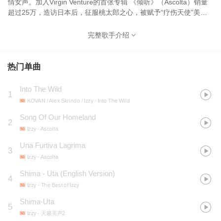
情女声。加入Virgin Venture的首张专辑 《倾听》（Ascolta）销量
超过25万，造访日本后，征服桃太郎之心，被赋予“疗伤天使”美
誉。以流行编曲方式诠释古典，及传统民谣。如果你喜欢Emma
Shapplin、Hayley Westenra、Isgaard和Charlotte Church等，那
完整歌手介绍
么Izzy也是必听的。
热门单曲
Into The Wild
1
KOVAN / Alex Skrindo / Izzy
- Into The Wild
Song Of Our Homeland
2
Izzy
- Ascolta
Una Furtiva Lagrima
3
Izzy
- Ascolta
Shima - Uta (English Version)
4
Izzy
- The Best of Izzy
Shima-Uta
5
Izzy
- 天籁美声2