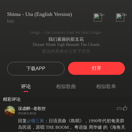
Shima - Uta (English Version)
1w+
193
Izzy
Diego - The Flowers That We Held Diego-
我们紧握的那支花
Distant Winds Sigh Beneath The Clouds
遥远的风将在云彩下叹息
Diego - The Flowers That We Lost Diego-
我们丢失的那支花
打开
下载APP
Distant Winds Call Upon A Storm
遥远的风呼唤一场风暴
I Embrace My Sorrow Deep Within
评论
相似歌曲
相似歌单
我紧紧拥抱我深切的悲伤
Like The Waves Across The Ocean Shore
精彩评论
像海浪深深越过海岸一般
Uuji Where We First Met Uuji
误虚醉--老歌控
173
我们第一次相遇的地方
2015年11月5日
In A Forest Green And Gold
回复
@
领三舅
：
日语原曲《島唄》，1990年代初奄美群
是在一个金色和绿色交汇的森林里
岛民谣，原唱 THE BOOM 。粤语版 周华健 的《海角天
Now I Stand Beneath The Tree