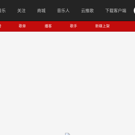
音乐
关注
商城
音乐人
云推歌
下载客户端
榜
歌单
播客
歌手
新碟上架