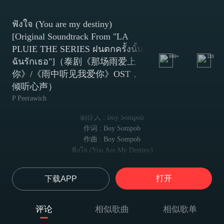
ฟังใจ (You are my destiny)
[Original Soundtrack From "LA
PLUIE THE SERIES ฝนตกครั้งนั้น
999+
116
ฉันรักเธอ"]（泰剧《那场雨爱上
你》/《雨中听见我爱你》OST，
倾听心声）
P Peerawich
制作人 : Boy Sompob
作词 : Boy Sompob
作曲 : Boy Sompob
ฟังใจ (You Are My Destiny)
ใช้ชีวิตอยู่กับความเหงา มานานเท่าไหร่
不知道与寂寞相伴已有多久
打开
下载APP
ต้องนอนกอดความว่างเปล่า อยู่คนเดียวแบบนี้ทุกคืน
与空虚相拥而眠 独自度过每个夜晚
ฝนก็ยังใจร้าย ยิ่งเทลงมา
评论
相似歌曲
相似歌单
雨也是心狠 倾泻而下