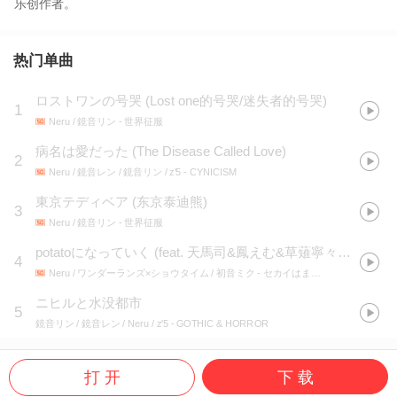
乐创作者。
热门单曲
ロストワンの号哭
(
Lost one的号哭/迷失者的号哭
)
1
Neru / 鏡音リン
- 世界征服
病名は愛だった
(
The Disease Called Love
)
2
Neru / 鏡音レン / 鏡音リン / z'5
- CYNICISM
東京テディベア
(
东京泰迪熊
)
3
Neru / 鏡音リン
- 世界征服
potatoになっていく (feat. 天馬司&鳳えむ&草薙寧々&神代類&初音ミク)
4
Neru / ワンダーランズ×ショウタイム / 初音ミク
- セカイはまだ始まってすらいない/potatoになっていく
ニヒルと水没都市
5
鏡音リン / 鏡音レン / Neru / z'5
- GOTHIC & HORROR
打 开
下 载