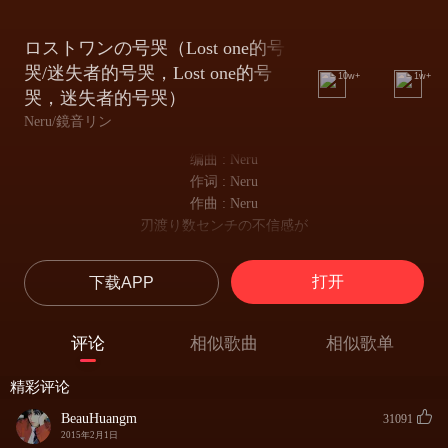
ロストワンの号哭（Lost one的号
哭/迷失者的号哭，Lost one的号
10w+
1w+
哭，迷失者的号哭）
Neru/鏡音リン
编曲 : Neru
作词 : Neru
作曲 : Neru
刃渡り数センチの不信感が
刀长数公分的不信任感
挙げ句の果て静脈を刺しちゃって
打开
下载APP
最终的最终刺向静脉
病弱な愛が飛び出すもんで
虚弱的爱飞奔而出
评论
相似歌曲
相似歌单
レスポールさえも凶器に変えてしまいました
就连Lespaul(一个吉他的型号)也变成了凶器
精彩评论
数学と理科は好きですが
虽然喜欢数学与理科
BeauHuangm
31091
国語がどうもダメで嫌いでした
2015年2月1日