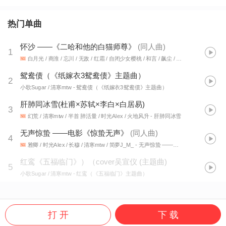
热门单曲
怀沙 ——《二哈和他的白猫师尊》
(
同人曲
)
1
白月光 / 商淮 / 忘川 / 无敌 / 红霜 / 自闭少女樱桃 / 和言 / 飙尘 / 小太阳 / 赵闰亦 / 凡凡凡凡凡音 / 似塔Taani / 金乌 / 威斯东奥丁 / 阿鱼 / 云汜 / 夜阑feel / 时琛 / LY_夕木 / 厌钰 / 清寒mtw / Yora. / 南书 / 苏打岚Soda
鸳鸯债（《纸嫁衣3鸳鸯债》主题曲）
2
小歌Sugar / 清寒mtw
- 鸳鸯债（《纸嫁衣3鸳鸯债》主题曲）
肝肺同冰雪(杜甫×苏轼×李白×白居易)
3
幻荒 / 清寒mtw / 半首 肺活量 / 时光Alex / 火地风升
- 肝肺同冰雪
无声惊蛰 ——电影《惊蛰无声》
(
同人曲
)
4
雅卿 / 时光Alex / 长穆 / 清寒mtw / 简夢J_M_
- 无声惊蛰 ——电影《惊蛰无声》同人曲
红鸾《五福临门》）（cover吴宣仪
(
主题曲
)
5
小歌Sugar / 清寒mtw
- 红鸾（《五福临门》主题曲）
打 开
下 载