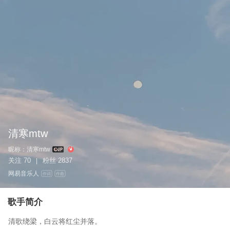
清寒mtw
昵称：
清寒mtw
关注
70
粉丝
2837
|
网易音乐人
作词
作曲
歌手简介
清歌绕梁，白云将红尘并落。