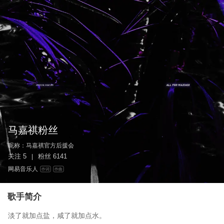
马嘉祺粉丝
昵称：
马嘉祺官方后援会
关注
5
粉丝
6141
|
网易音乐人
作词
作曲
歌手简介
淡了就加点盐，咸了就加点水。