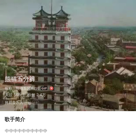
熊猫五分裤
昵称：
熊猫五分裤zzc
关注
598
粉丝
2.4万
|
网易音乐人
作词
作曲
歌手简介
中中中中中中中中中中