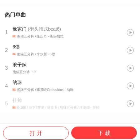
热门单曲
豫家门
(
街头招式beat6
)
1
熊猫五分裤 / 隆历奇
- 街头招式
6馍
2
熊猫五分裤 / 李尔新
- 6馍
浪子赋
3
熊猫五分裤
- 中
纳珠
4
熊猫五分裤 / 李晨曦Chrisulous
- 纳珠
挂帅
5
0-100 / 地下8英里 / 张雪飞 / 熊猫五分裤 / 汪澍烨
- 挂帅
打 开
下 载