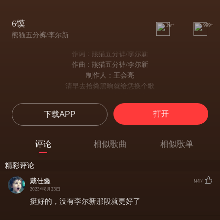
6馍
1w+
999+
熊猫五分裤/李尔新
作词 : 熊猫五分裤/李尔新
作曲 : 熊猫五分裤/李尔新
制作人：王会亮
清早去拾粪黑晌就给恁换个歌
和面得使棍才华都鬻了看着锅
馍越做越大㧅菜叫他们换个桌
打开
下载APP
谁把赛尔号开到 banner位半个月
今天唱啥曲来年带你上大分儿
我说恁都别给那挟邩看俺今儿个咋给河南上大分
评论
相似歌曲
相似歌单
恁都不狂了咋都不雅了说俺了烩面腔调咋恁凶
俺怼了不瓤了成恁父皇了因为中文说唱他姓中
精彩评论
就馍
戴佳鑫
947
喝面条吃点六婆
2023年8月23日
俺用胡辣汤曲线救国
挺好的，没有李尔新那段就更好了
中文黑怕靠啥救活
吃不惯蛋糕俺自己馏馍