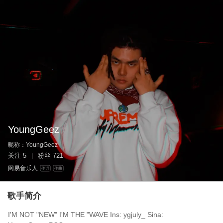
YoungGeez
昵称：
YoungGeez
关注
5
粉丝
721
|
网易音乐人
作词
作曲
歌手简介
I'M NOT "NEW" I'M THE "WAVE Ins: ygjuly_ Sina: