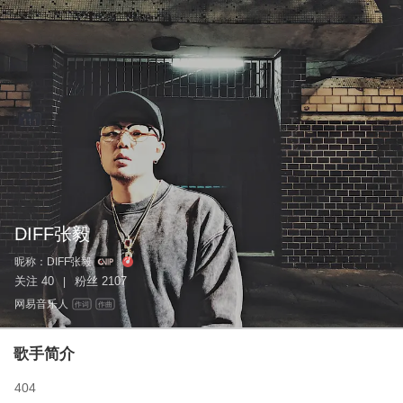
DIFF张毅
昵称：
DIFF张毅
关注
40
粉丝
2107
|
网易音乐人
作词
作曲
歌手简介
404