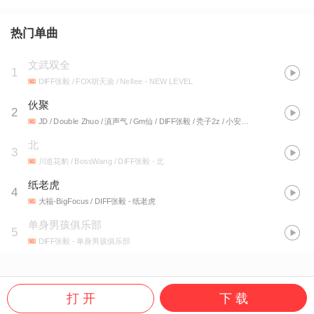
热门单曲
文武双全
1
DIFF张毅 / FOX胡天渝 / Nellee
- NEW LEVEL
伙聚
2
JD / Double Zhuo / 滇声气 / Gm仙 / DIFF张毅 / 秃子2z / 小安迪LilAndyKillThemAll / BossWang / Philo 阿哲 / 丹镇北京
北
3
川道花豹 / BossWang / DIFF张毅
- 北
纸老虎
4
大福-BigFocus / DIFF张毅
- 纸老虎
单身男孩俱乐部
5
DIFF张毅
- 单身男孩俱乐部
打 开
下 载