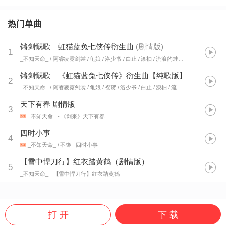
热门单曲
锵剑慨歌—虹猫蓝兔七侠传衍生曲
(
剧情版
)
1
_不知天命_ / 阿睿凌霓剑裳 / 龟娘 / 洛少爷 / 白止 / 漆柚 / 流浪的蛙蛙 / 祝贺
- 锵剑慨
锵剑慨歌—《虹猫蓝兔七侠传》衍生曲【纯歌版】
2
_不知天命_ / 阿睿凌霓剑裳 / 龟娘 / 祝贺 / 洛少爷 / 白止 / 漆柚 / 流浪的蛙蛙
- 锵剑慨
天下有春 剧情版
3
_不知天命_
- 《剑来》天下有春
四时小事
4
_不知天命_ / 不馋
- 四时小事
【雪中悍刀行】红衣踏黄鹤（剧情版）
5
_不知天命_
- 【雪中悍刀行】红衣踏黄鹤
打 开
下 载