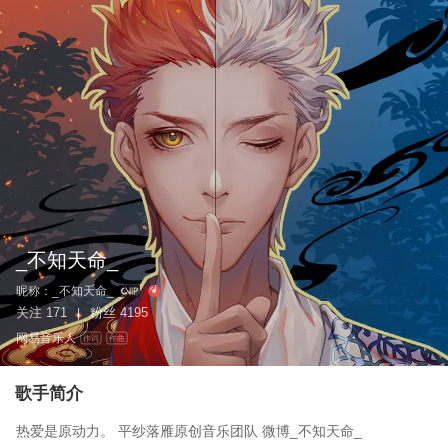
_不知天命_
昵称：
_不知天命_
关注
171
粉丝
4195
|
网易音乐人
作词
作曲
歌手简介
热爱是原动力。 平纱落雁原创音乐团队 微博_不知天命_