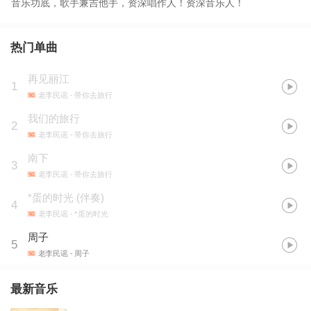
音乐功底，歌手兼吉他手，资深唱作人！资深音乐人！
热门单曲
再见丽江
1
老李民谣
- 带你去旅行
我们的旅行
2
老李民谣
- 带你去旅行
南下
3
老李民谣
- 带你去旅行
*蛋的时光 (伴奏)
4
老李民谣
- *蛋的时光
周子
5
老李民谣
- 周子
最新音乐