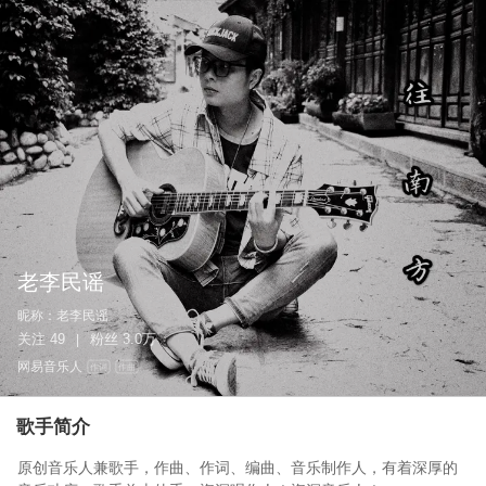
老李民谣
昵称：
老李民谣
关注
49
粉丝
3.0万
|
网易音乐人
作词
作曲
歌手简介
原创音乐人兼歌手，作曲、作词、编曲、音乐制作人，有着深厚的