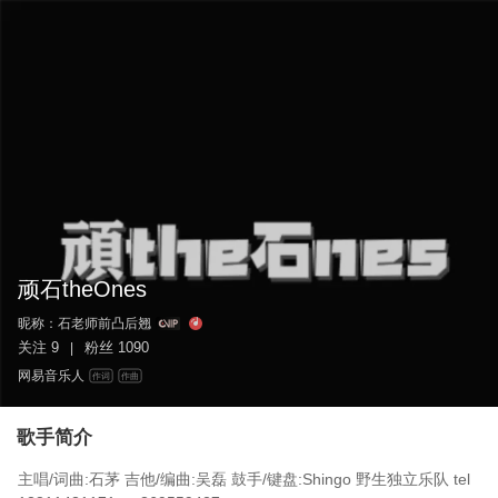
顽石theOnes
昵称：
石老师前凸后翘
关注
9
粉丝
1090
|
网易音乐人
作词
作曲
歌手简介
主唱/词曲:石茅 吉他/编曲:吴磊 鼓手/键盘:Shingo 野生独立乐队 tel