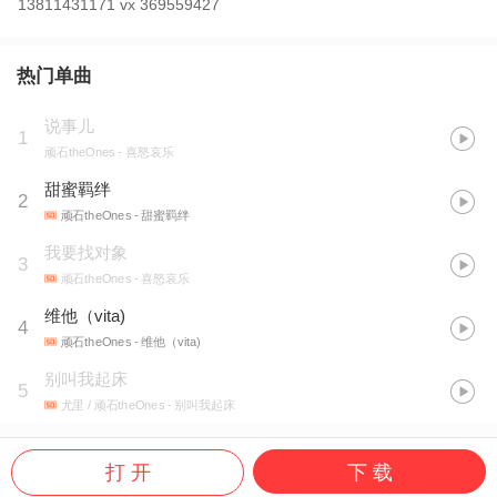
13811431171 vx 369559427
热门单曲
说事儿
1
顽石theOnes
- 喜怒哀乐
甜蜜羁绊
2
顽石theOnes
- 甜蜜羁绊
我要找对象
3
顽石theOnes
- 喜怒哀乐
维他（vita)
4
顽石theOnes
- 维他（vita)
别叫我起床
5
尤里 / 顽石theOnes
- 别叫我起床
打 开
下 载