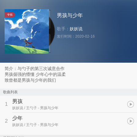
男孩与少年
专辑
歌手：
妖妖说
发行时间：
2020-02-16
简介：与勺子的第三次诚意合作
男孩倔强的懵懂 少年心中的温柔
致曾都是男孩与少年的我们
歌曲列表
男孩
1
妖妖说 / 王勺子
- 男孩与少年
少年
2
妖妖说 / 王勺子
- 男孩与少年