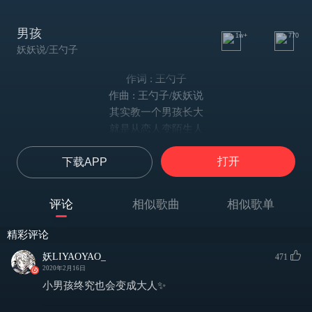
男孩
1w+
770
妖妖说/王勺子
作词 : 王勺子
作曲 : 王勺子/妖妖说
其实教一个男孩长大
就是从恋人变陌生人
说来好残忍 浪费些青春
打开
下载APP
却还是保持认真
其实很多道理都承认
却还是想经历再信任
评论
相似歌曲
相似歌单
你说我好笨 倔强又深沉
却不忍伤害 我的天真
精彩评论
小男孩变成了大人
妖LIYAOYAO_
471
就会懂一些些情深
2020年2月16日
谈恋爱 要专心
小男孩终究也会变成大人✨
一生也只为 一个人