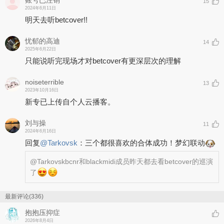
账号已注销
15
2024年6月11日
明天去听betcover!!
忧郁的高迪
14
2025年6月22日
只能说听完现场才对betcover有更深层次的理解
noiseterrible
13
2023年10月16日
新专已上传自个人云播客。
刘与操
11
2024年6月16日
回复
@
Tarkovsk
：
三个都很喜欢的合体成功！梦幻联动
@Tarkovsk
bcnr和blackmidi成员昨天都去看betcover的巡演
了
最新评论(336)
抱抱压抑症
2026年8月4日