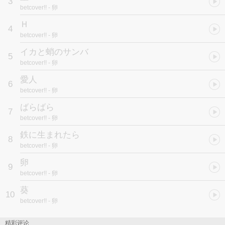
3
betcover!!
- 卵
Ｈ
4
betcover!!
- 卵
イカと蛸のサンバ
5
betcover!!
- 卵
愛人
6
betcover!!
- 卵
ばらばら
7
betcover!!
- 卵
鉄に生まれたら
8
betcover!!
- 卵
卵
9
betcover!!
- 卵
葵
10
betcover!!
- 卵
精彩评论