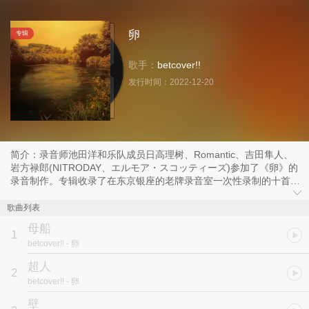
卵
专辑
歌手：
betcover!!
发行时间：
2022-12-20
简介：录音师池田洋和乐队成员日高理树、Romantic、吉田隼人、
岩方禄郎(NITRODAY、エルモア・スコッティーズ)参加了《卵》的
录音制作。专辑收录了在东京银座的老牌录音室一次性录制的十首歌
曲。
歌曲列表
母船
1
betcover!!
- 卵
超人
2
betcover!!
- 卵
壁