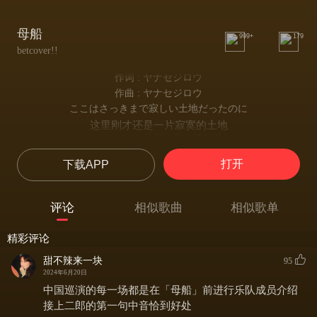
母船
999+
179
betcover!!
作词 : ヤナセジロウ
作曲 : ヤナセジロウ
ここはさっきまで寂しい土地だったのに
这里刚才还是一片寂寞的土地
ひとりでに歩く星型の影を追い越して
独自越过那些星星的影子
打开
下载APP
来た！ついに来たあの船が
来了！那艘船终于到来
紫の牡丹踏みつけて
评论
相似歌曲
相似歌单
踏过紫色的牡丹
家族にさよなら言ってなかったっけ
精彩评论
你没有和家人道别吗
追う人は馬鹿騒ぎ
甜不辣来一块
95
追赶而来的人乱作一团
2024年6月20日
裸足の猫はさらに
中国巡演的每一场都是在「母船」前进行乐队成员介绍
赤足的猫
接上二郎的第一句中音恰到好处
鉄柵にぶらさがり