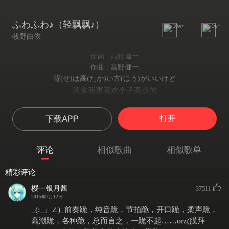
ふわふわ♪（轻飘飘♪）
10w+
1w+
牧野由依
作词 : 高野健一
作曲 : 高野健一
背(せ)は高(たか)い方(ほう)がいいけど
其实我更喜欢个子高点的
そんなタイプじゃなかったの
可他却不是那种类型的
打开
下载APP
気難(きむずか)しい感(かん)じ…どっちかって
看起来感觉脾气怪怪的
ゆうと苦手(にがて)だったかな
评论
相似歌曲
相似歌单
这种男生我本来不太感冒的
話(はな)すと全然(ぜんぜん) 違(ちが)ってて
精彩评论
可他聊起来的感觉却完全不同
笑(わら)うと目(め)が子供(こども)みたいで
樱---银月酱
37511
他笑起来的样子就像个孩子
2015年7月12日
クシャクシャになっちゃう目元(めもと
_(:_」∠)_前奏跪，纯音跪，节拍跪，开口跪，柔声跪，
就连眯成了一条缝的眼睛
高潮跪，各种跪，总而言之，一跪不起……orz(膜拜
なんかにすごいドキってしたりして