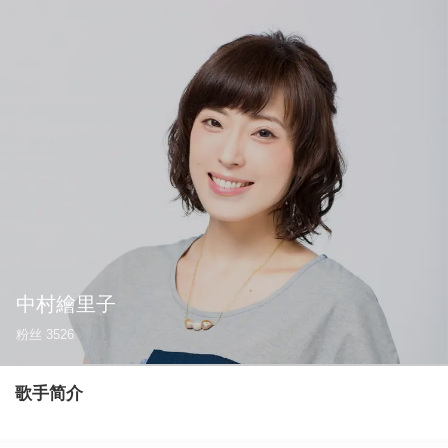
中村繪里子
粉丝
3526
歌手简介