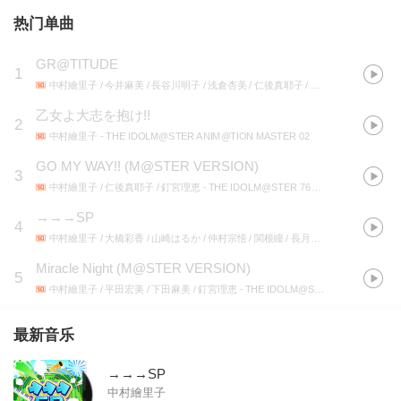
热门单曲
GR@TITUDE
1
中村繪里子 / 今井麻美 / 長谷川明子 / 浅倉杏美 / 仁後真耶子 / 若林直美 / たかはし智秋 / 釘宮理恵 / 平田宏美 / 下田麻美 / 原由実 / 沼倉愛美 / 三宅麻理恵 / 内田真礼 / 佳村はるか / 五十嵐裕美 / 松嵜麗 / 早見沙織 / 山崎はるか / 田所あずさ / Machico / 南早紀 / 香里有佐 / 八巻アンナ / 河野ひより / 丸岡和佳奈 / 黒木ほの香 / 前川涼子 / 田中あいみ / 茅原実里 / 高橋李依 / 日高里菜
乙女よ大志を抱け!!
2
中村繪里子
- THE IDOLM@STER ANIM@TION MASTER 02
GO MY WAY!! (M@STER VERSION)
3
中村繪里子 / 仁後真耶子 / 釘宮理恵
- THE IDOLM@STER 765PRO ALLSTARS GRE@TEST BEST! -THE IDOLM@STER HISTORY-
→→→SP
4
中村繪里子 / 大橋彩香 / 山崎はるか / 仲村宗悟 / 関根瞳 / 長月あおい
- →→→SP
Miracle Night (M@STER VERSION)
5
中村繪里子 / 平田宏美 / 下田麻美 / 釘宮理恵
- THE IDOLM@STER PLATINUM MASTER 01 Miracle Night
最新音乐
→→→SP
中村繪里子