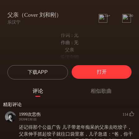
父亲（Cover 刘和刚）
1w+
160
乐汉宁
作词 : 无
作曲 : 无
父亲
乐汉宁唱
想想你的背影
打开
下载APP
我感受了坚韧
抚摸你的双手
我摸到了艰辛
评论
相似歌曲
不知不觉你鬓角露了白发
不声不响你眼角上添了皱纹
精彩评论
我的老父亲
1999次悲伤
114
我最疼爱的人
2020年2月1日
人间的甘甜有十分
还记得那个公益广告 儿子带老年痴呆的父亲去吃饺子，
您只尝了三分
父亲伸手抓起饺子就往口袋里塞，儿子急道：“爸，你干