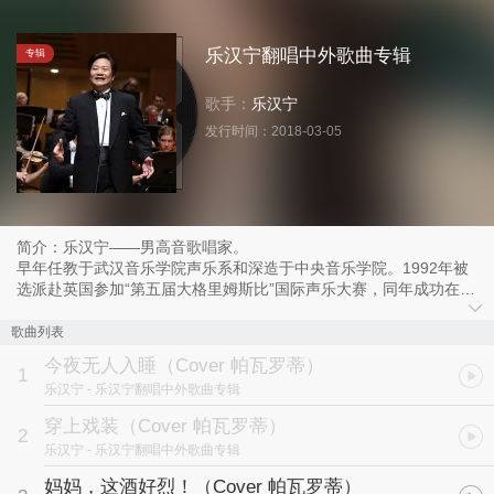
乐汉宁翻唱中外歌曲专辑
专辑
歌手：
乐汉宁
发行时间：
2018-03-05
简介：乐汉宁——男高音歌唱家。
早年任教于武汉音乐学院声乐系和深造于中央音乐学院。1992年被
选派赴英国参加“第五届大格里姆斯比”国际声乐大赛，同年成功在第
三届国家“文华奖”获奖歌剧《樱花》剧中担任男主角而展露歌坛。多
年来，以“独唱嘉宾”身份活跃于国内外舞台，近年先后应邀赴美国参
歌曲列表
加波士顿“亚美节”、芝加哥纪念孙中山诞辰150周年专题音乐会、墨
今夜无人入睡（Cover 帕瓦罗蒂）
尔本新年音乐会等；2009年和2014年先后在深圳大剧院音乐厅、北
1
乐汉宁
- 乐汉宁翻唱中外歌曲专辑
京音乐厅成功举办个人独唱音乐会。
穿上戏装（Cover 帕瓦罗蒂）
2
乐汉宁
- 乐汉宁翻唱中外歌曲专辑
妈妈，这酒好烈！（Cover 帕瓦罗蒂）