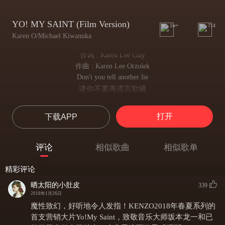
YO! MY SAINT (Film Version)
1w+
714
Karen O/Michael Kiwanuka
作词 : Karen Lee Clay
作曲 : Karen Lee Orzolek
Don't you tell another lie
请你不要再谎言欺瞒
Don't you tell another truth
请你不要再真相拆穿
打开
下载APP
My heart, it isn't bulletproof
我的心 在你的幻象面前
From visions of you
评论
相似歌曲
相似歌单
脆弱不堪
Don't you know the way I feel
精彩评论
你深悉我感觉的方式
Can't you read my mind
晒太阳的小肚皮
339
你也熟知我心中所想
2018年1月26日
Don't you read between the lines
魔性致幻，好听地令人发指！KENZO2018年春夏系列的
到底 字里行间的你
首支营销大片Yo!My Saint，致敬音乐大师坂本龙一和已
For what's real