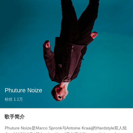
Phuture Noize
粉丝
1.1万
歌手简介
Phuture Noize是Marco Spronk与Antoine Kraaij的Hardstyle双人组