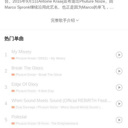
合。2015年9月1日Antoine Kraaij宣布退出Phuture Noize。由
Marco Spronk继续沿用此艺名。也正是因为Marco的单飞，
Phuture Noize也正式腾飞起航。 Marco 于 1992 年 8 月 4 日出生
于荷兰，已成为硬派音乐界的领军人物之一，以其独特的声音和创
完整歌手介绍
新的制作方法而闻名。 Marco的音乐之旅始于年轻时，当时他对电
子舞曲 (EDM) 产生了浓厚的兴趣。受到各种流派（包括Trance、
Techno和Hardcore）的影响，他尝试制作自己的曲目，最终在
热门单曲
Hardstyle 流派中找到了自己的位置。Phuture Noize从经典硬派声
音和现代电子元素中汲取灵感，打造出一种独特的风格，其特点是
My Misery
1
大气的旋律、强大的低音线和复杂的声音设计。Phuture Noize的音
Phuture Noize / DEEZL
- My Misery
乐风格融合了多种元素，包括浓厚的旋律、深沉的节奏和动感的节
拍。他的音乐作品通常被描述为充满活力、富有张力和极富创意。
Break The Glass
2
他善于运用合成器和电子效果，创造出独特而前卫的声音，给人一
Phuture Noize
- Break The Glass
种耳目一新的听觉体验。他的音乐不仅在舞台上引起了巨大反响，
Edge Of Glory
也在电子舞曲界引起了广泛关注。 Phuture Noize早期的风格也和近
3
几年的有些出入，Marco Spronk不断的进步和改变可能就是为什么
Phuture Noize
- A New Day
他能在今时让别人有耳目一新的感觉。Phuture Noize于2014年发行
When Sound Meets Sound (Official REBiRTH Festival 2026 Anthem)
4
了首张专辑《Music Rules the Noize》，这张专辑因其创新的声音
Dual Damage / Phuture Noize
- When Sound Meets Sound (Official REBiRTH Festival 2026 Anthem)
和扎实的制作质量而广受好评，奠定了Marco行业新星的地位。
2015年他们第二张专辑《Phuture Propaganda》正式发行，在硬派
Polestar
5
音乐领域取得了突破。2015年9月1日，Phuture noize宣布此账号以
Phuture Noize / B-Front
- The Enlightenment
后将由Marco一人制作发行及参与演出。Phuture Noize于2017年发