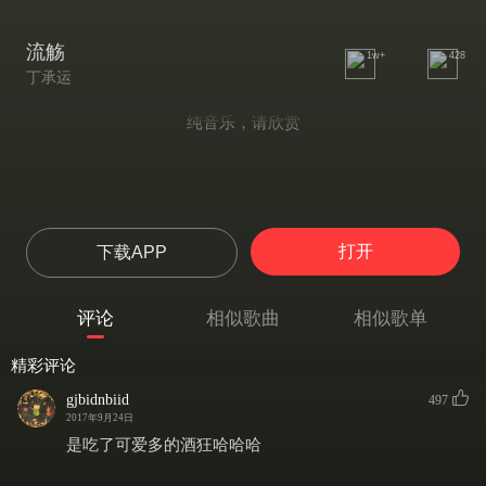
流觞
1w+
428
丁承运
纯音乐，请欣赏
打开
下载APP
评论
相似歌曲
相似歌单
精彩评论
gjbidnbiid
497
2017年9月24日
是吃了可爱多的酒狂哈哈哈