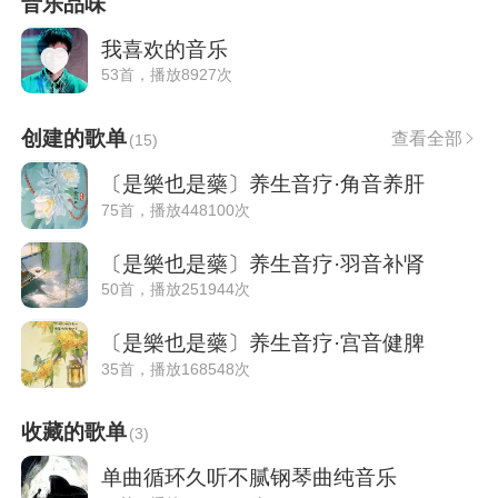
音乐品味
我喜欢的音乐
53首，播放8927次
创建的歌单
查看全部
(
15
)
〔是樂也是藥〕养生音疗·角音养肝
75首，播放448100次
〔是樂也是藥〕养生音疗·羽音补肾
50首，播放251944次
〔是樂也是藥〕养生音疗·宫音健脾
35首，播放168548次
收藏的歌单
(
3
)
单曲循环久听不腻钢琴曲纯音乐