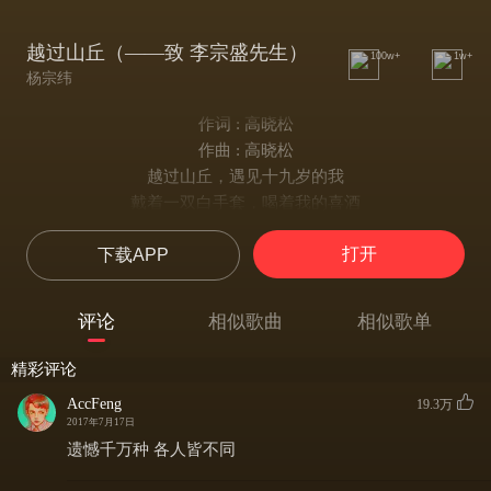
越过山丘（——致 李宗盛先生）
100w+
1w+
杨宗纬
作词 : 高晓松
作曲 : 高晓松
越过山丘，遇见十九岁的我
戴着一双白手套，喝着我的喜酒
他问我幸福与否，是否永别了忧愁
打开
下载APP
为何婚礼上那么多人，没有一个当年的朋友
我说我曾经挽留，他们纷纷去人海漂流
那个你深爱的小妞，嫁了隔壁的王某
评论
相似歌曲
相似歌单
我问她幸福与否，她哭着点了点头
后来遇见过那么多人，想对你说却张不开口
精彩评论
就让我随你去，让我随你去，
AccFeng
19.3万
回到二十岁狂奔的路口，做个形单影只的歌手
2017年7月17日
就让我随你去，让我随你去，
遗憾千万种 各人皆不同
逆着背影婆娑的人流，向着那座荒芜的山丘，挥挥衣袖。